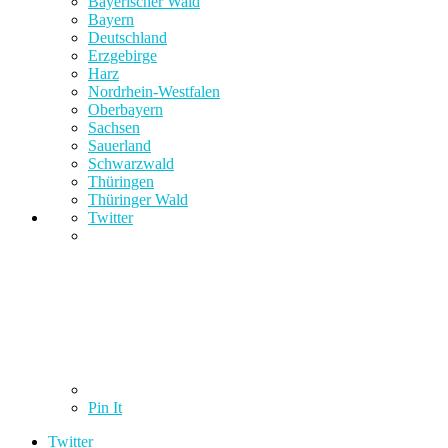
Bayerischer Wald
Bayern
Deutschland
Erzgebirge
Harz
Nordrhein-Westfalen
Oberbayern
Sachsen
Sauerland
Schwarzwald
Thüringen
Thüringer Wald
Twitter
Pin It
Twitter