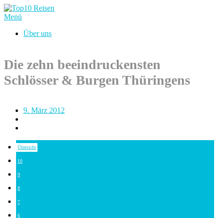
Menü
Über uns
Die zehn beeindruckensten
Schlösser & Burgen Thüringens
9. März 2012
Übersicht
10
9
8
7
6