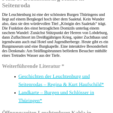
Seitenroda
Die Leuchtenburg ist eine der schönsten Burgen Thüringens und
liegt auf einem Bergkegel hoch über dem Saaletal. Kein Wunder
also, dass sie den würdevollen Titel „Königin des Saaletals“ trägt.
Die Funktion des einst herzoglichen Domizils unterlag einem
raschem Wandel: Zunächst Stützpunkt der Herren von Lobdeburg,
dann Zufluchtsort im Dreißigjährigen Krieg, später Zuchthaus und
irgendwann auch mal Hotel und Jugendherberge. Heute gibt es ein
Burgmuseum und eine Burgkapelle. Eine interaktive Besonderheit
des Denkmals: Am Sträflingsbrunnen befördern Besucher mithilfe
eines Tretrades Wasser aus der Tiefe.
Weiterführende Literatur *
Geschichten der Leuchtenburg und
Seitenrodas – Regina & Kurt Haufschild*
Landkarte – Burgen und Schlösser in
Thüringen*
Öffnungszeiten Leuchtenburg Kahla in