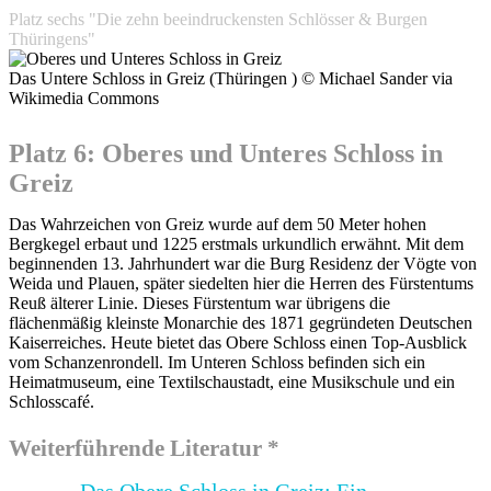
Platz sechs "Die zehn beeindruckensten Schlösser & Burgen
Thüringens"
Das Untere Schloss in Greiz (Thüringen ) © Michael Sander via
Wikimedia Commons
Platz 6: Oberes und Unteres Schloss in
Greiz
Das Wahrzeichen von Greiz wurde auf dem 50 Meter hohen
Bergkegel erbaut und 1225 erstmals urkundlich erwähnt. Mit dem
beginnenden 13. Jahrhundert war die Burg Residenz der Vögte von
Weida und Plauen, später siedelten hier die Herren des Fürstentums
Reuß älterer Linie. Dieses Fürstentum war übrigens die
flächenmäßig kleinste Monarchie des 1871 gegründeten Deutschen
Kaiserreiches. Heute bietet das Obere Schloss einen Top-Ausblick
vom Schanzenrondell. Im Unteren Schloss befinden sich ein
Heimatmuseum, eine Textilschaustadt, eine Musikschule und ein
Schlosscafé.
Weiterführende Literatur *