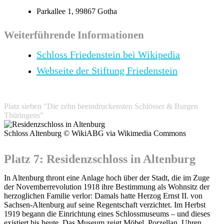
Parkallee 1, 99867 Gotha
Weiterführende Informationen
Schloss Friedenstein bei Wikipedia
Webseite der Stiftung Friedenstein
Platz sieben "Die zehn beeindruckensten Schlösser & Burgen
Thüringens"
Schloss Altenburg © WikiABG via Wikimedia Commons
Platz 7: Residenzschloss in Altenburg
In Altenburg thront eine Anlage hoch über der Stadt, die im Zuge
der Novemberrevolution 1918 ihre Bestimmung als Wohnsitz der
herzoglichen Familie verlor: Damals hatte Herzog Ernst II. von
Sachsen-Altenburg auf seine Regentschaft verzichtet. Im Herbst
1919 begann die Einrichtung eines Schlossmuseums – und dieses
existiert bis heute. Das Museum zeigt Möbel, Porzellan, Uhren,