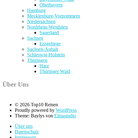
Oberbayern
Hamburg
Mecklenburg-Vorpommern
Niedersachsen
Nordrhein-Westfalen
Sauerland
Sachsen
Erzgebirge
Sachsen-Anhalt
Schleswig-Holstein
Thüringen
Harz
Thüringer Wald
Über Uns
© 2026 Top10 Reisen
Proudly powered by
WordPress
Theme: Baylys von
Elmastudio
Über uns
Datenschutz
Impressum