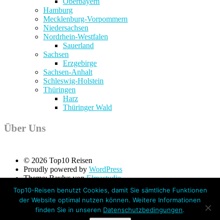
Oberbayern
Hamburg
Mecklenburg-Vorpommern
Niedersachsen
Nordrhein-Westfalen
Sauerland
Sachsen
Erzgebirge
Sachsen-Anhalt
Schleswig-Holstein
Thüringen
Harz
Thüringer Wald
Über Uns
© 2026 Top10 Reisen
Proudly powered by
WordPress
Theme: Baylys von
Elmastudio
Top10-Reisen benutzt Cookies, damit Sie sämtliche Funktionen
Über uns
der Website optimal nutzen können. Weitere Informationen
Datenschutz
finden Sie in unseren
Datenschutzbedingungen
.
Impressum